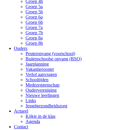
Groep 4b
Groep 5a
Groep 5b
Groep 6a
Groep 6b
Groep 7a
Groep 7b
Groep 8a
Groep 8b
Ouders
Peuteropvang (voorschool)
Buitenschoolse opvang (BSO)
Jaarplanning
Vakantierooster
Verlof aanvragen
Schooltijden
Medezeggenschap
Oudervereniging
Nieuwe leerlingen
Links
Jeugdgezondheidszorg
Actueel
Kijkje in de klas
Agenda
Contact