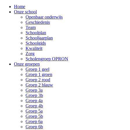
Home
Onze school
Openbaar onderwijs
Geschiedenis
Team
Schoolplan
Schooljaarplan
Schoolgids
Kwaliteit
Zorg
Scholengroep OPRON
Onze groepen
Groep 1 geel
Groep 1 groen
Groep 2 rood
Groep 2 blauw
Groep 3a
Groep 3b
Groep 4a
Groep 4b
Groep 5a
Groep 5b
Groep 6a
Groep 6b