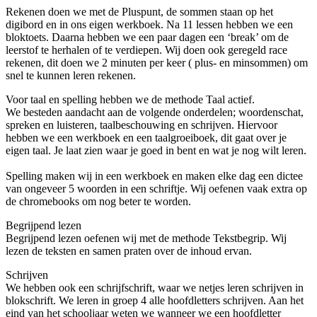
Rekenen doen we met de Pluspunt, de sommen staan op het
digibord en in ons eigen werkboek. Na 11 lessen hebben we een
bloktoets. Daarna hebben we een paar dagen een ‘break’ om de
leerstof te herhalen of te verdiepen. Wij doen ook geregeld race
rekenen, dit doen we 2 minuten per keer ( plus- en minsommen) om
snel te kunnen leren rekenen.
Voor taal en spelling hebben we de methode Taal actief.
We besteden aandacht aan de volgende onderdelen; woordenschat,
spreken en luisteren, taalbeschouwing en schrijven. Hiervoor
hebben we een werkboek en een taalgroeiboek, dit gaat over je
eigen taal. Je laat zien waar je goed in bent en wat je nog wilt leren.
Spelling maken wij in een werkboek en maken elke dag een dictee
van ongeveer 5 woorden in een schriftje. Wij oefenen vaak extra op
de chromebooks om nog beter te worden.
Begrijpend lezen
Begrijpend lezen oefenen wij met de methode Tekstbegrip. Wij
lezen de teksten en samen praten over de inhoud ervan.
Schrijven
We hebben ook een schrijfschrift, waar we netjes leren schrijven in
blokschrift. We leren in groep 4 alle hoofdletters schrijven. Aan het
eind van het schooljaar weten we wanneer we een hoofdletter