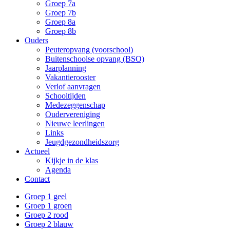
Groep 7a
Groep 7b
Groep 8a
Groep 8b
Ouders
Peuteropvang (voorschool)
Buitenschoolse opvang (BSO)
Jaarplanning
Vakantierooster
Verlof aanvragen
Schooltijden
Medezeggenschap
Oudervereniging
Nieuwe leerlingen
Links
Jeugdgezondheidszorg
Actueel
Kijkje in de klas
Agenda
Contact
Groep 1 geel
Groep 1 groen
Groep 2 rood
Groep 2 blauw