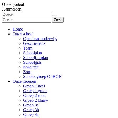
Ouderportaal
Aanmelden
Zoek
Home
Onze school
Openbaar onderwijs
Geschiedenis
Team
Schoolplan
Schooljaarplan
Schoolgids
Kwaliteit
Zorg
Scholengroep OPRON
Onze groepen
Groep 1 geel
Groep 1 groen
Groep 2 rood
Groep 2 blauw
Groep 3a
Groep 3b
Groep 4a