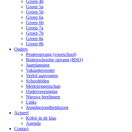
Groep 4b
Groep 5a
Groep 5b
Groep 6a
Groep 6b
Groep 7a
Groep 7b
Groep 8a
Groep 8b
Ouders
Peuteropvang (voorschool)
Buitenschoolse opvang (BSO)
Jaarplanning
Vakantierooster
Verlof aanvragen
Schooltijden
Medezeggenschap
Oudervereniging
Nieuwe leerlingen
Links
Jeugdgezondheidszorg
Actueel
Kijkje in de klas
Agenda
Contact