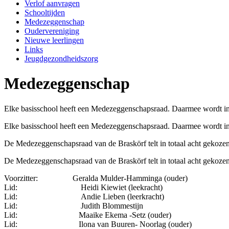
Verlof aanvragen
Schooltijden
Medezeggenschap
Oudervereniging
Nieuwe leerlingen
Links
Jeugdgezondheidszorg
Medezeggenschap
Elke basisschool heeft een Medezeggenschapsraad. Daarmee wordt in
Elke basisschool heeft een Medezeggenschapsraad. Daarmee wordt in
De Medezeggenschapsraad van de Braskörf telt in totaal acht gekozen
De Medezeggenschapsraad van de Braskörf telt in totaal acht gekozen
Voorzitter: Geralda Mulder-Hamminga (ouder)
Lid: Heidi Kiewiet (leekracht)
Lid: Andie Lieben (leerkracht)
Lid: Judith Blommestijn
Lid: Maaike Ekema -Setz (ouder)
Lid: Ilona van Buuren- Noorlag (ouder)