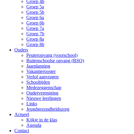
Groep 4b
Groep 5a
Groep 5b
Groep 6a
Groep 6b
Groep 7a
Groep 7b
Groep 8a
Groep 8b
Ouders
Peuteropvang (voorschool)
Buitenschoolse opvang (BSO)
Jaarplanning
Vakantierooster
Verlof aanvragen
Schooltijden
Medezeggenschap
Oudervereniging
Nieuwe leerlingen
Links
Jeugdgezondheidszorg
Actueel
Kijkje in de klas
Agenda
Contact