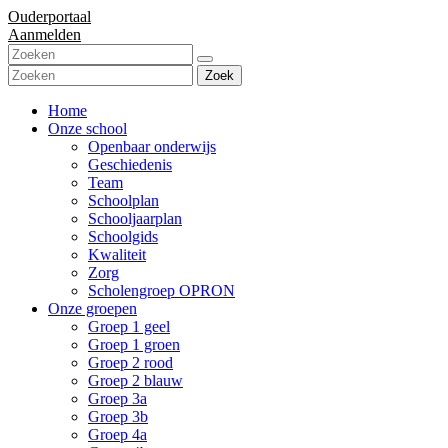
Ouderportaal
Aanmelden
Zoek
Home
Onze school
Openbaar onderwijs
Geschiedenis
Team
Schoolplan
Schooljaarplan
Schoolgids
Kwaliteit
Zorg
Scholengroep OPRON
Onze groepen
Groep 1 geel
Groep 1 groen
Groep 2 rood
Groep 2 blauw
Groep 3a
Groep 3b
Groep 4a