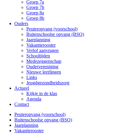
Groep 7a
Groep 7b
Groep 8a
Groep 8b
Ouders
Peuteropvang (voorschool)
Buitenschoolse opvang (BSO)
Jaarplanning
Vakantierooster
Verlof aanvragen
Schooltijden
Medezeggenschap
Oudervereniging
Nieuwe leerlingen
Links
Jeugdgezondheidszorg
Actueel
Kijkje in de klas
Agenda
Contact
Peuteropvang (voorschool)
Buitenschoolse opvang (BSO)
Jaarplanning
Vakantierooster