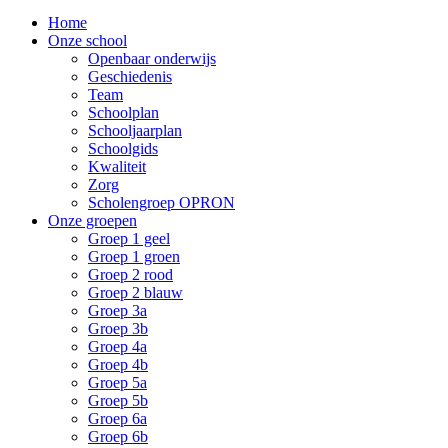
Home
Onze school
Openbaar onderwijs
Geschiedenis
Team
Schoolplan
Schooljaarplan
Schoolgids
Kwaliteit
Zorg
Scholengroep OPRON
Onze groepen
Groep 1 geel
Groep 1 groen
Groep 2 rood
Groep 2 blauw
Groep 3a
Groep 3b
Groep 4a
Groep 4b
Groep 5a
Groep 5b
Groep 6a
Groep 6b