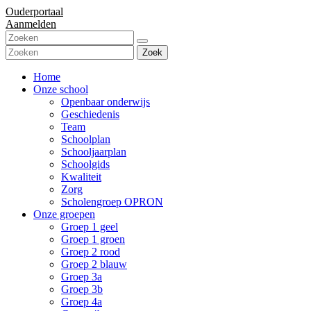
Ouderportaal
Aanmelden
Zoek
Home
Onze school
Openbaar onderwijs
Geschiedenis
Team
Schoolplan
Schooljaarplan
Schoolgids
Kwaliteit
Zorg
Scholengroep OPRON
Onze groepen
Groep 1 geel
Groep 1 groen
Groep 2 rood
Groep 2 blauw
Groep 3a
Groep 3b
Groep 4a