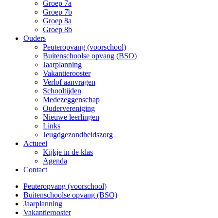
Groep 7a
Groep 7b
Groep 8a
Groep 8b
Ouders
Peuteropvang (voorschool)
Buitenschoolse opvang (BSO)
Jaarplanning
Vakantierooster
Verlof aanvragen
Schooltijden
Medezeggenschap
Oudervereniging
Nieuwe leerlingen
Links
Jeugdgezondheidszorg
Actueel
Kijkje in de klas
Agenda
Contact
Peuteropvang (voorschool)
Buitenschoolse opvang (BSO)
Jaarplanning
Vakantierooster