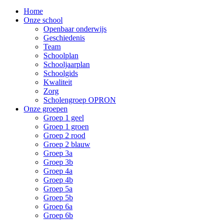
Home
Onze school
Openbaar onderwijs
Geschiedenis
Team
Schoolplan
Schooljaarplan
Schoolgids
Kwaliteit
Zorg
Scholengroep OPRON
Onze groepen
Groep 1 geel
Groep 1 groen
Groep 2 rood
Groep 2 blauw
Groep 3a
Groep 3b
Groep 4a
Groep 4b
Groep 5a
Groep 5b
Groep 6a
Groep 6b