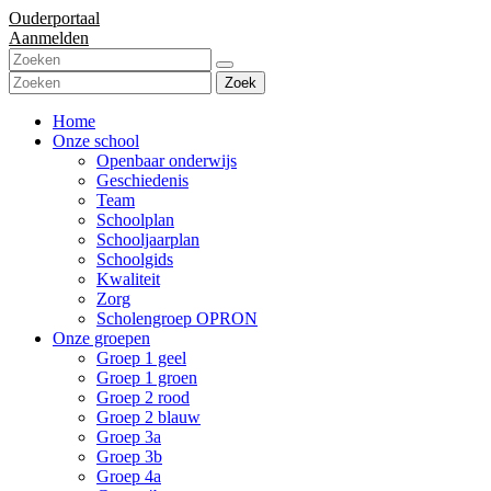
Ouderportaal
Aanmelden
Zoek
Home
Onze school
Openbaar onderwijs
Geschiedenis
Team
Schoolplan
Schooljaarplan
Schoolgids
Kwaliteit
Zorg
Scholengroep OPRON
Onze groepen
Groep 1 geel
Groep 1 groen
Groep 2 rood
Groep 2 blauw
Groep 3a
Groep 3b
Groep 4a