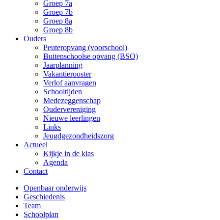
Groep 7a
Groep 7b
Groep 8a
Groep 8b
Ouders
Peuteropvang (voorschool)
Buitenschoolse opvang (BSO)
Jaarplanning
Vakantierooster
Verlof aanvragen
Schooltijden
Medezeggenschap
Oudervereniging
Nieuwe leerlingen
Links
Jeugdgezondheidszorg
Actueel
Kijkje in de klas
Agenda
Contact
Openbaar onderwijs
Geschiedenis
Team
Schoolplan