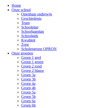
Home
Onze school
Openbaar onderwijs
Geschiedenis
Team
Schoolplan
Schooljaarplan
Schoolgids
Kwaliteit
Zorg
Scholengroep OPRON
Onze groepen
Groep 1 geel
Groep 1 groen
Groep 2 rood
Groep 2 blauw
Groep 3a
Groep 3b
Groep 4a
Groep 4b
Groep 5a
Groep 5b
Groep 6a
Groep 6b