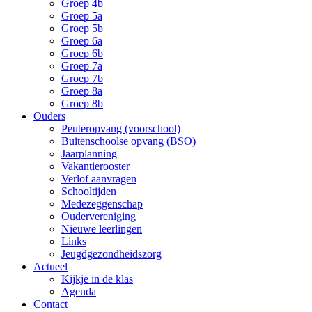
Groep 4b
Groep 5a
Groep 5b
Groep 6a
Groep 6b
Groep 7a
Groep 7b
Groep 8a
Groep 8b
Ouders
Peuteropvang (voorschool)
Buitenschoolse opvang (BSO)
Jaarplanning
Vakantierooster
Verlof aanvragen
Schooltijden
Medezeggenschap
Oudervereniging
Nieuwe leerlingen
Links
Jeugdgezondheidszorg
Actueel
Kijkje in de klas
Agenda
Contact