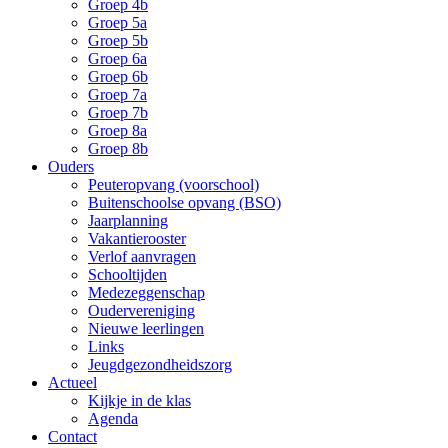
Groep 4b
Groep 5a
Groep 5b
Groep 6a
Groep 6b
Groep 7a
Groep 7b
Groep 8a
Groep 8b
Ouders
Peuteropvang (voorschool)
Buitenschoolse opvang (BSO)
Jaarplanning
Vakantierooster
Verlof aanvragen
Schooltijden
Medezeggenschap
Oudervereniging
Nieuwe leerlingen
Links
Jeugdgezondheidszorg
Actueel
Kijkje in de klas
Agenda
Contact