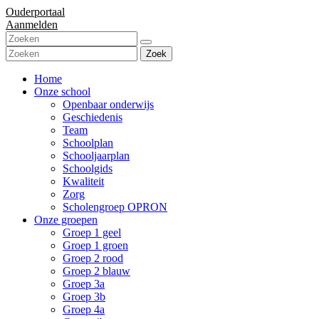
Ouderportaal
Aanmelden
Zoek
Home
Onze school
Openbaar onderwijs
Geschiedenis
Team
Schoolplan
Schooljaarplan
Schoolgids
Kwaliteit
Zorg
Scholengroep OPRON
Onze groepen
Groep 1 geel
Groep 1 groen
Groep 2 rood
Groep 2 blauw
Groep 3a
Groep 3b
Groep 4a