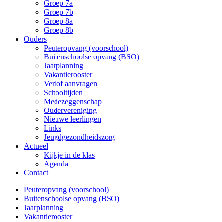
Groep 7a
Groep 7b
Groep 8a
Groep 8b
Ouders
Peuteropvang (voorschool)
Buitenschoolse opvang (BSO)
Jaarplanning
Vakantierooster
Verlof aanvragen
Schooltijden
Medezeggenschap
Oudervereniging
Nieuwe leerlingen
Links
Jeugdgezondheidszorg
Actueel
Kijkje in de klas
Agenda
Contact
Peuteropvang (voorschool)
Buitenschoolse opvang (BSO)
Jaarplanning
Vakantierooster