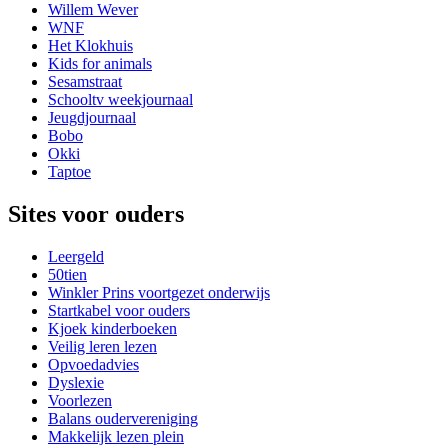
Willem Wever
WNF
Het Klokhuis
Kids for animals
Sesamstraat
Schooltv weekjournaal
Jeugdjournaal
Bobo
Okki
Taptoe
Sites voor ouders
Leergeld
50tien
Winkler Prins voortgezet onderwijs
Startkabel voor ouders
Kjoek kinderboeken
Veilig leren lezen
Opvoedadvies
Dyslexie
Voorlezen
Balans oudervereniging
Makkelijk lezen plein