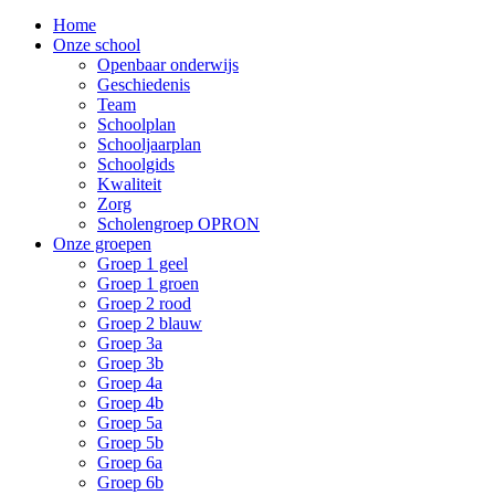
Home
Onze school
Openbaar onderwijs
Geschiedenis
Team
Schoolplan
Schooljaarplan
Schoolgids
Kwaliteit
Zorg
Scholengroep OPRON
Onze groepen
Groep 1 geel
Groep 1 groen
Groep 2 rood
Groep 2 blauw
Groep 3a
Groep 3b
Groep 4a
Groep 4b
Groep 5a
Groep 5b
Groep 6a
Groep 6b