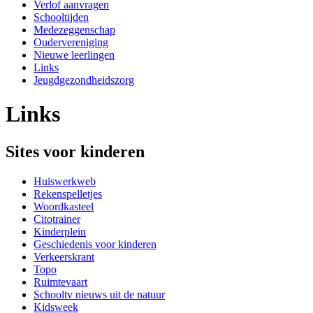
Verlof aanvragen
Schooltijden
Medezeggenschap
Oudervereniging
Nieuwe leerlingen
Links
Jeugdgezondheidszorg
Links
Sites voor kinderen
Huiswerkweb
Rekenspelletjes
Woordkasteel
Citotrainer
Kinderplein
Geschiedenis voor kinderen
Verkeerskrant
Topo
Ruimtevaart
Schooltv nieuws uit de natuur
Kidsweek